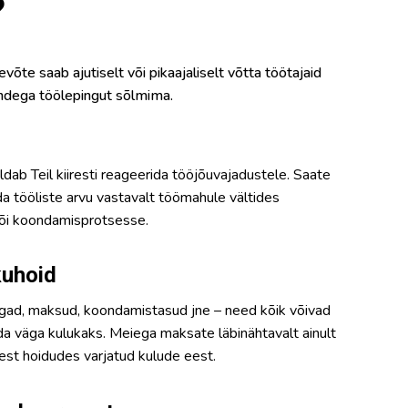
?
võte saab ajutiselt või pikaajaliselt võtta töötajaid
ndega töölepingut sõlmima.
dab Teil kiiresti reageerida tööjõuvajadustele. Saate
 tööliste arvu vastavalt töömahule vältides
või koondamisprotsesse.
kuhoid
gad, maksud, koondamistasud jne – need kõik võivad
a väga kulukaks. Meiega maksate läbinähtavalt ainult
est hoidudes varjatud kulude eest.