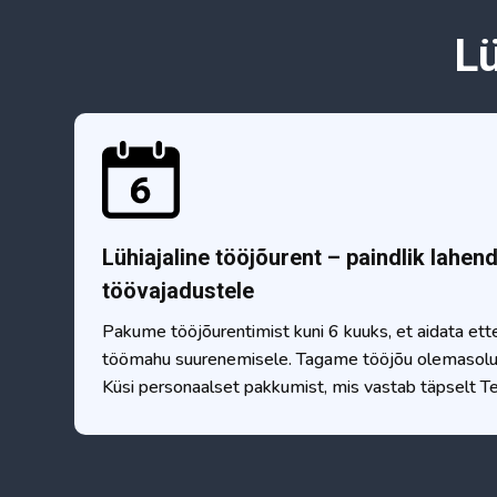
Lü
Lühiajaline tööjõurent – paindlik lahend
töövajadustele
Pakume tööjõurentimist kuni 6 kuuks, et aidata ette
töömahu suurenemisele. Tagame tööjõu olemasolu ju
Küsi personaalset pakkumist, mis vastab täpselt Te