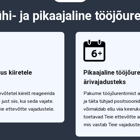
hi- ja pikaajaline tööjõur
us kiiretele
Pikaajaline tööjõure
ärivajadusteks
võtetel kiirelt reageerida
Pakume tööjõurentimist al
st siis, kui seda vajate.
ja täita tühjad positsioon
ie ettevõtte vajadustele.
võimaldab ellu viia keeru
toetavad Teie ettevõtte a
mis vastab Teie vajaduste