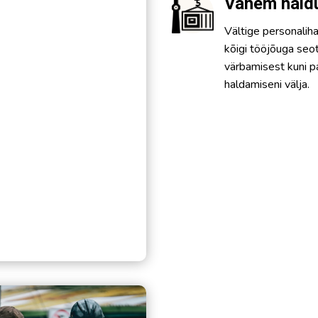
Vähem hald
Vältige personalih
kõigi tööjõuga seot
värbamisest kuni 
haldamiseni välja.