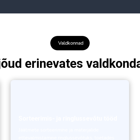
Valdkonnad
jõud erinevates valdkond
Sorteerimis- ja ringlussevõtu tööd
Jäätmete sorteerimine ja materjalide
ettevalmistamine ringlussevõtuks, toetades