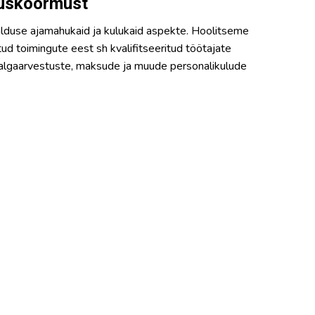
uskoormust
alduse ajamahukaid ja kulukaid aspekte. Hoolitseme
ud toimingute eest sh kvalifitseeritud töötajate
palgaarvestuste, maksude ja muude personalikulude