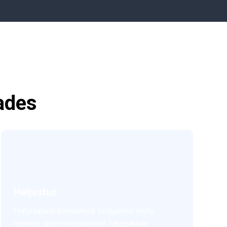
ades
Haljastus
Haljasalade korrashoid, sealjuures muru
niitmine ja trimmerdamine, haljasalade