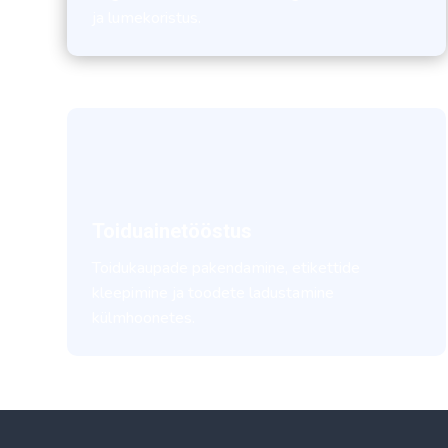
ja lumekoristus.
Toiduainetööstus
Toidukaupade pakendamine, etikettide
kleepimine ja toodete ladustamine
külmhoonetes.