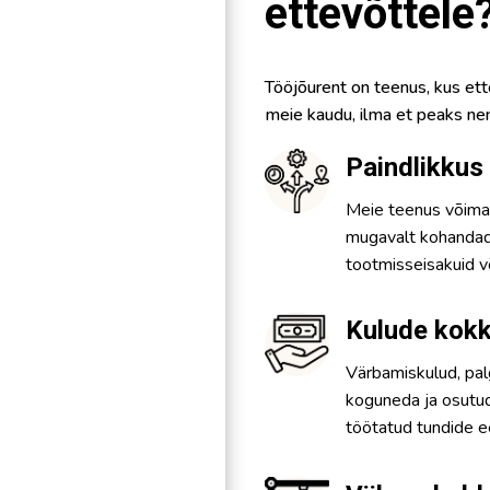
ettevõttele
Tööjõurent on teenus, kus ette
meie kaudu, ilma et peaks ne
Paindlikkus
Meie teenus võimal
mugavalt kohandada
tootmisseisakuid 
Kulude kok
Värbamiskulud, pal
koguneda ja osutud
töötatud tundide e