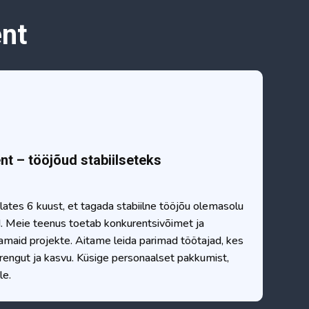
ent
nt – tööjõud stabiilseteks
ates 6 kuust, et tagada stabiilne tööjõu olemasolu
id. Meie teenus toetab konkurentsivõimet ja
kamaid projekte. Aitame leida parimad töötajad, kes
rengut ja kasvu. Küsige personaalset pakkumist,
le.