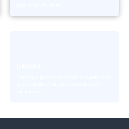
keskkonnahoidlikkust.
Liinitööd
Tootmisliinidel toodete koostamine, pakkimine
ja kvaliteedikontroll seadmete sujuva töö
tagamiseks.