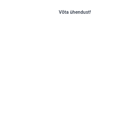
PROTSESS
KKK
Võta ühendust!
jadusele,
vu
ustele, et Teie ettevõte saaks kasvada!