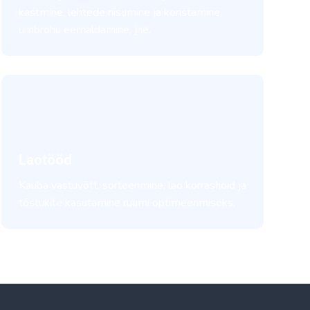
kastmine, lehtede riisumine ja koristamine,
umbrohu eemaldamine, jne.
Laotööd
Kauba vastuvõtt, sorteerimine, lao korrashoid ja
tõstukite kasutamine ruumi optimeerimiseks.