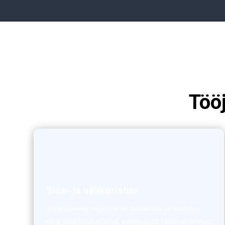
Töö
Sise- ja välikoristus
Siseruumide regulaarne puhastus ja hooldus
ning välikoristustööd, sealhulgas tänavakoristus